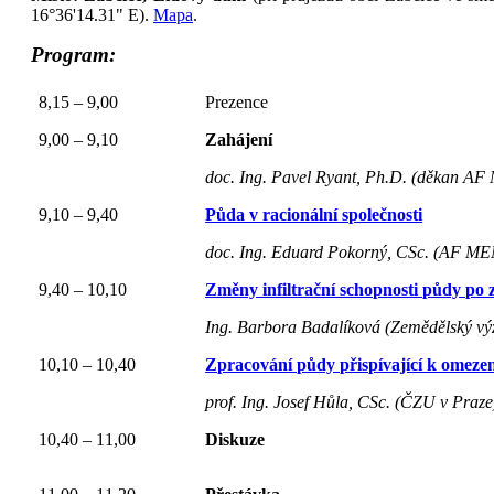
16°36'14.31" E).
Mapa
.
Program:
8,15 – 9,00
Prezence
9,00 – 9,10
Zahájení
doc. Ing. Pavel Ryant, Ph.D. (děkan 
9,10 – 9,40
Půda v racionální společnosti
doc. Ing. Eduard Pokorný, CSc. (AF 
9,40 – 10,10
Změny infiltrační schopnosti půdy po
Ing. Barbora Badalíková (Zemědělský výz
10,10 – 10,40
Zpracování půdy přispívající k omez
prof. Ing. Josef Hůla, CSc. (ČZU v Praze
10,40 – 11,00
Diskuze