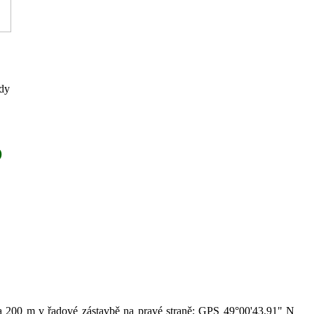
dy
5
ca 200 m v řadové zástavbě na pravé straně; GPS 49°00'43.91" N