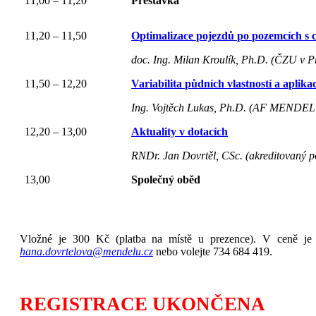
11,00 – 11,20
Přestávka
11,20 – 11,50
Optimalizace pojezdů po pozemcích s 
doc. Ing. Milan Kroulík, Ph.D. (ČZU v P
11,50 – 12,20
Variabilita půdních vlastností a aplik
Ing. Vojtěch Lukas, Ph.D. (AF MENDE
12,20 – 13,00
Aktuality v dotacích
RNDr. Jan Dovrtěl, CSc. (akreditovaný 
13,00
Společný oběd
Vložné je 300 Kč (platba na místě u prezence). V ceně je 
hana.dovrtelova@mendelu.cz
nebo volejte 734 684 419.
REGISTRACE UKONČENA