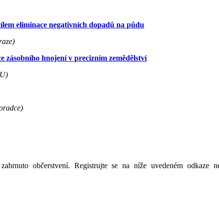
cílem eliminace negativních dopadů na půdu
raze)
ace zásobního hnojení v precizním zemědělství
LU)
poradce)
zahrnuto občerstvení. Registrujte se na níže uvedeném odkaze n