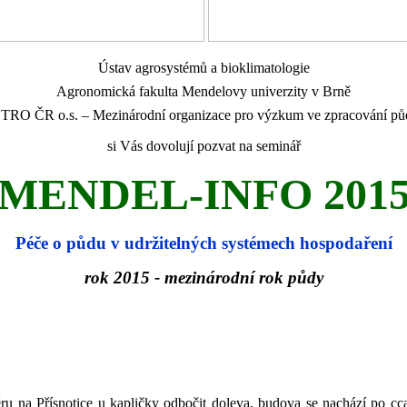
Ústav agrosystémů a bioklimatologie
Agronomická fakulta Mendelovy univerzity v Brně
STRO ČR o.s. – Mezinárodní organizace pro výzkum ve zpracování pů
si Vás dovolují pozvat na seminář
MENDEL-INFO 201
Péče o půdu v udržitelných systémech hospodaření
rok 2015 - mezinárodní rok půdy
ru na Přísnotice u kapličky odbočit doleva, budova se nachází po c