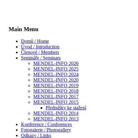
Main Menu
Domů / Home
Úvod / Introduction
Členové / Members
Semináře / Seminars
MENDEL-INFO 2026
MENDEL-INFO 2025
MENDEL-INFO 2024
MENDEL-INFO 2020
MENDEL-INFO 2019
MENDEL-INFO 2018
MENDEL-INFO 2017
MENDEL-INFO 2015
Přednášky ke stažení
MENDEL-INFO 2014
MENDEL-INFO 2013
Konference / Conferences
Fotogalerie / Photogallery
Odkazy / Links