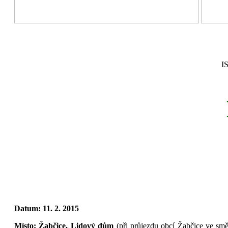
I
Datum: 11. 2. 2015
Místo:
Žabčice, Lidový dům
(při průjezdu obcí Žabčice ve smě