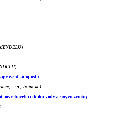
AF MENDELU)
MENDELU)
 zapravení kompostu
kum, s.r.o., Troubsko)
ení povrchového odtoku vody a smyvu zeminy
)